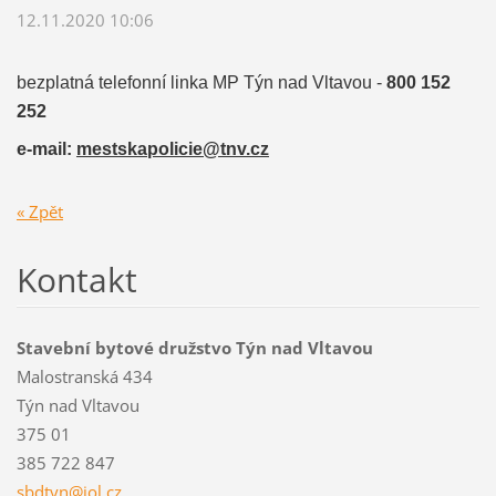
12.11.2020 10:06
bezplatná telefonní linka MP Týn nad Vltavou -
800 152
252
e-mail:
mestskapolicie@tnv.cz
« Zpět
Kontakt
Stavební bytové družstvo Týn nad Vltavou
Malostranská 434
Týn nad Vltavou
375 01
385 722 847
sbdtyn@iol.cz